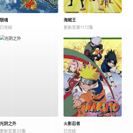
银魂
海贼王
已完结
更新至第1172集
光阴之外
火影忍者
更新至第33集
已完结