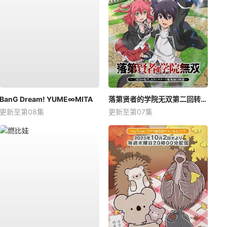
BanG Dream! YUME∞MITA
落第贤者的学院无双第二回转生，S等级作弊魔术师冒险记
更新至第08集
更新至第07集