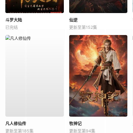
斗罗大陆
仙逆
已完结
更新至第152集
凡人修仙传
牧神记
更新至第185集
更新至第94集