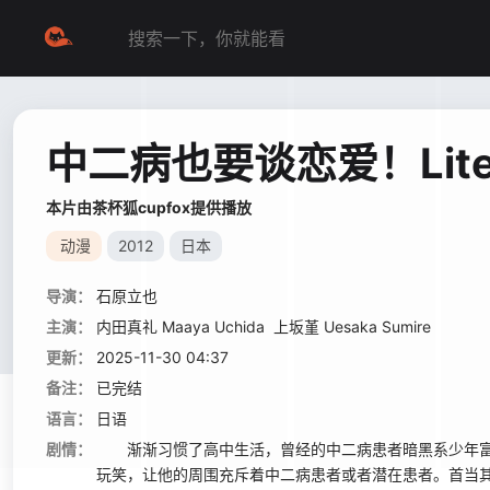
中二病也要谈恋爱！Lit
本片由茶杯狐cupfox提供播放
动漫
2012
日本
导演：
石原立也
主演：
内田真礼 Maaya Uchida
上坂堇 Uesaka Sumire
更新：
2025-11-30 04:37
备注：
已完结
语言：
日语
剧情：
渐渐习惯了高中生活，曾经的中二病患者暗黑系少年富樫
玩笑，让他的周围充斥着中二病患者或者潜在患者。首当其冲