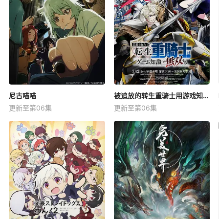
尼古喵喵
被追放的转生重骑士用游戏知识开无双
更新至第06集
更新至第06集