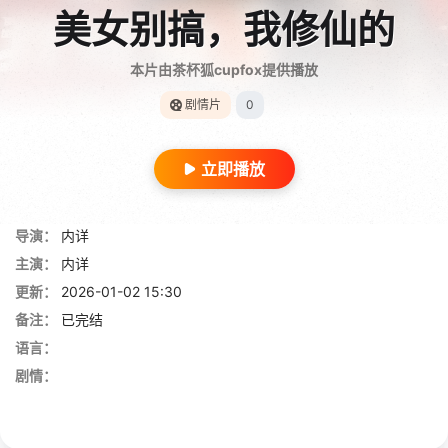
美女别搞，我修仙的
本片由茶杯狐cupfox提供播放
剧情片
0
立即播放
导演：
内详
主演：
内详
更新：
2026-01-02 15:30
备注：
已完结
语言：
剧情：