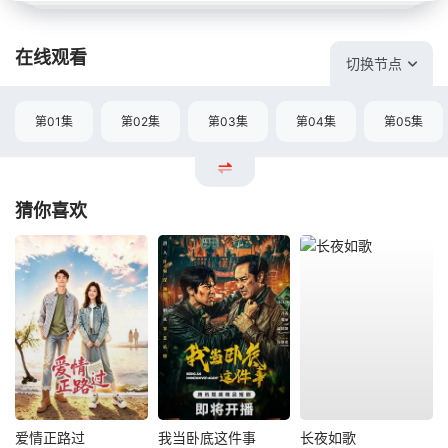
在线观看
切换节点
第01集
第02集
第03集
第04集
第05集
猜你喜欢
爱情正路过
我当卧底这件事
长夜如歌