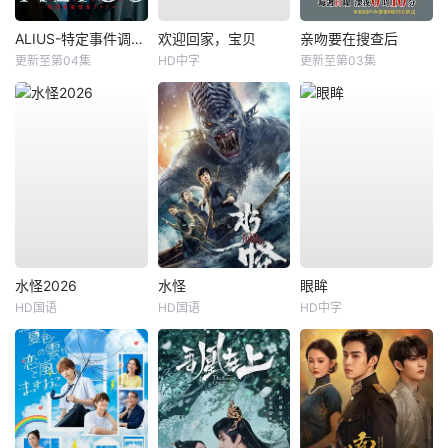
ALIUS-特定事件调查档案-
欢迎回家，宝贝
亲吻要在搜查后
更新至第04集
HD中字
更新至第03集
水怪2026
水怪
眼眸
HD国语
HD国语
HD中字