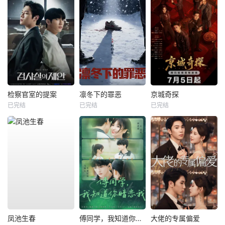
检察官室的提案
凛冬下的罪恶
京城奇探
已完结
已完结
已完结
凤池生春
傅同学，我知道你暗恋我
大佬的专属偏爱