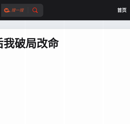
首页
搜一搜
后我破局改命