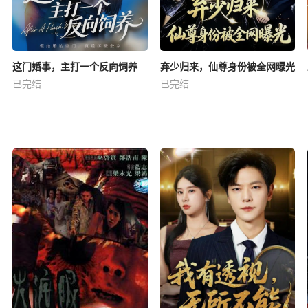
这门婚事，主打一个反向饲养
弃少归来，仙尊身份被全网曝光
已完结
已完结