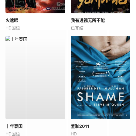
火遮眼
我有透视无所不能
HD国语
已完结
十年泰国
羞耻2011
HD国语
HD