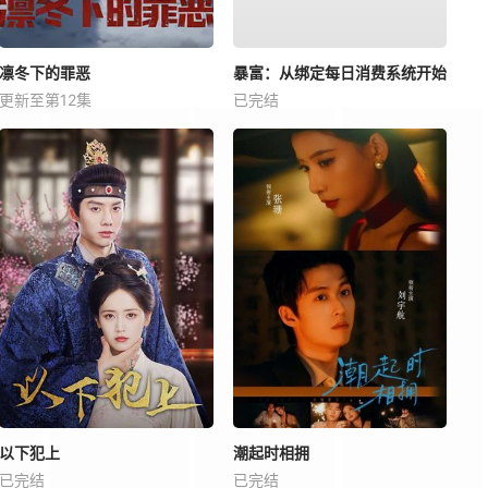
凛冬下的罪恶
暴富：从绑定每日消费系统开始
更新至第12集
已完结
以下犯上
潮起时相拥
已完结
已完结