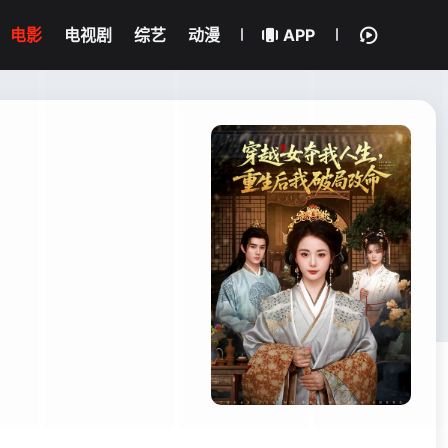
电影
电视剧
综艺
动漫
APP