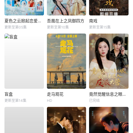
夏色之云掀起恋爱与风暴
吾凰在上之凤御四方
南戏
更新至第05集
更新至第10集
更新至第15集
盲盒
走马观花
竟然觉醒信息之眼，我转身进入反派大营
更新至第14集
HD
已完结