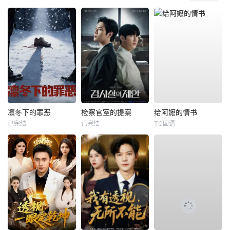
凛冬下的罪恶
检察官室的提案
给阿嬷的情书
已完结
已完结
TC国语