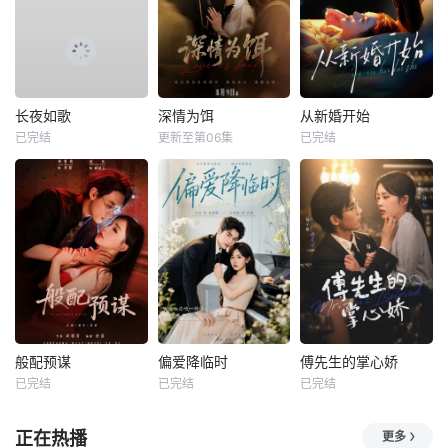
长夜如歌
深情为饵
从新婚开始
已完结
更新至第06集
已完结
般配预谋
偏爱降临时
傅先生的掌心娇
已完结
已完结
已完结
正在热播
更多