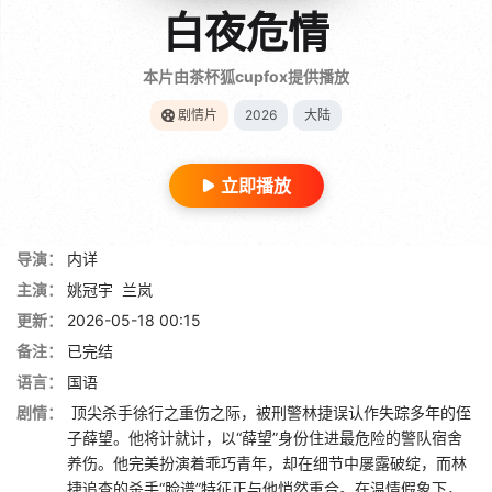
白夜危情
本片由茶杯狐cupfox提供播放
剧情片
2026
大陆
立即播放
导演：
内详
主演：
姚冠宇
兰岚
更新：
2026-05-18 00:15
备注：
已完结
语言：
国语
剧情：
顶尖杀手徐行之重伤之际，被刑警林捷误认作失踪多年的侄
子薛望。他将计就计，以“薛望”身份住进最危险的警队宿舍
养伤。他完美扮演着乖巧青年，却在细节中屡露破绽，而林
捷追查的杀手“脸谱”特征正与他悄然重合。在温情假象下，