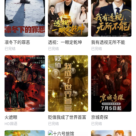
凛冬下的罪恶
透视：一眼定乾坤
我有透视无所不能
已完结
已完结
已完结
火遮眼
贬值我成了世界首富
京城奇探
HD国语
已完结
已完结