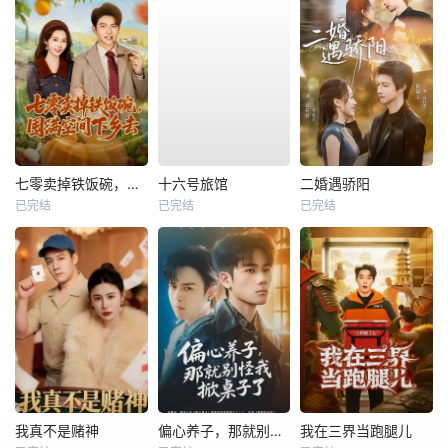
七零卖掉铁饭碗，囤满空间下乡去
十六号旅馆
二婚遇骄阳
已完结
已完结
已完结
我真不是赌神
偏心养子，那就别怪我掀桌子了
我在三界当跑腿儿