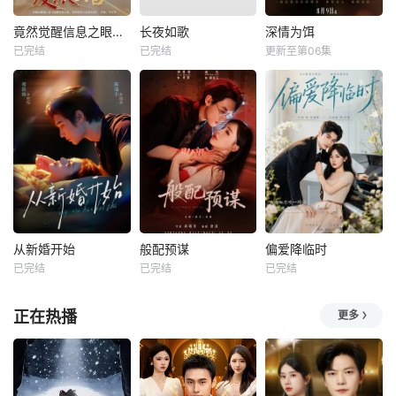
竟然觉醒信息之眼，我转身进入反派大营
长夜如歌
深情为饵
已完结
已完结
更新至第06集
从新婚开始
般配预谋
偏爱降临时
已完结
已完结
已完结
正在热播
更多