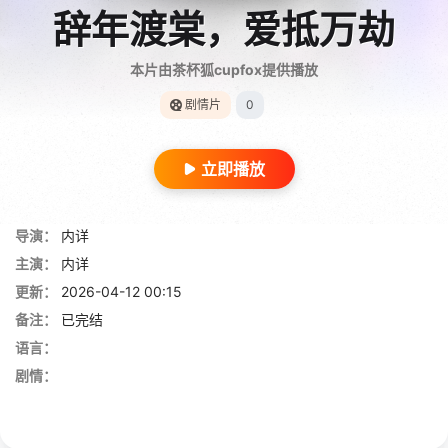
辞年渡棠，爱抵万劫
本片由茶杯狐cupfox提供播放
剧情片
0
立即播放
导演：
内详
主演：
内详
更新：
2026-04-12 00:15
备注：
已完结
语言：
剧情：