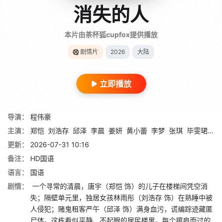
消失的人
本片由茶杯狐cupfox提供播放
剧情片
2026
大陆
立即播放
导演：
程伟豪
主演：
郑恺
刘浩存
邱泽
李晨
姜妍
黄小蕾
李梦
张琪
毕雯珺
冯
更新：
2026-07-31 10:16
备注：
HD国语
语言：
国语
剧情：
一个寻常的清晨，唐宇（郑恺 饰）的儿子在楼梯间凭空消
失；隔壁单元里，独居女孩林雨彤（刘浩存 饰）在熟睡中被
人侵犯；赌鬼租客严午（邱泽 饰）满身血污，谎编踪迹藏匿
尸体。这栋看似平静、不起眼的居民楼里，每个擦肩而过的