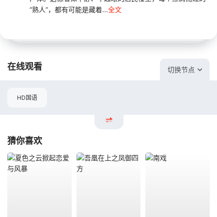
“熟人”，都有可能是藏着...
全文
在线观看
切换节点
HD国语
猜你喜欢