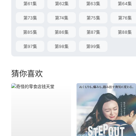
第61集
第62集
第63集
第64集
第73集
第74集
第75集
第76集
第85集
第86集
第87集
第88集
第97集
第98集
第99集
猜你喜欢