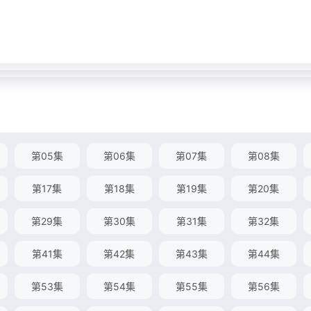
第05集
第06集
第07集
第08集
第17集
第18集
第19集
第20集
第29集
第30集
第31集
第32集
第41集
第42集
第43集
第44集
第53集
第54集
第55集
第56集