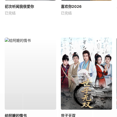
初次听闻我很爱你
喜欢你2026
已完结
已完结
给阿嬷的情书
世子无双