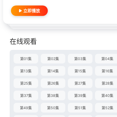
立即播放
在线观看
第01集
第02集
第03集
第04集
第13集
第14集
第15集
第16集
第25集
第26集
第27集
第28集
第37集
第38集
第39集
第40集
第49集
第50集
第51集
第52集