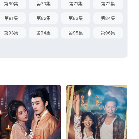
第69集
第70集
第71集
第72集
第81集
第82集
第83集
第84集
第93集
第94集
第95集
第96集