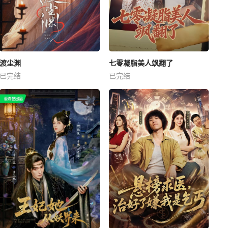
渡尘渊
七零凝脂美人飒翻了
已完结
已完结