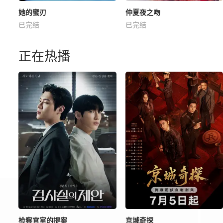
她的蜜刃
仲夏夜之吻
已完结
已完结
正在热播
检察官室的提案
京城奇探