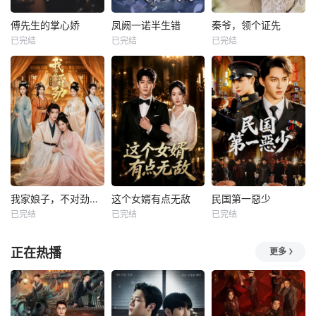
傅先生的掌心娇
凤阙一诺半生错
秦爷，领个证先
已完结
已完结
已完结
我家娘子，不对劲第四季
这个女婿有点无敌
民国第一惡少
已完结
已完结
已完结
正在热播
更多